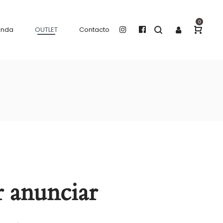
0
enda
OUTLET
Contacto
 anunciar