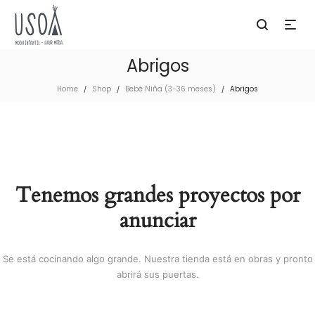
Abrigos
Home
Shop
Bebé Niña (3-36 meses)
Abrigos
/
/
/
Tenemos grandes proyectos por
anunciar
Se está cocinando algo grande. Nuestra tienda está en obras y pronto
abrirá sus puertas.