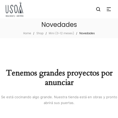
Novedades
Home
Shop
Mini (0-12 meses)
Novedades
/
/
/
Tenemos grandes proyectos por
anunciar
Se está cocinando algo grande. Nuestra tienda está en obras y pronto
abrirá sus puertas.