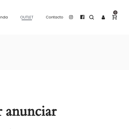
0
enda
OUTLET
Contacto
 anunciar