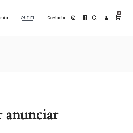
0
enda
OUTLET
Contacto
 anunciar