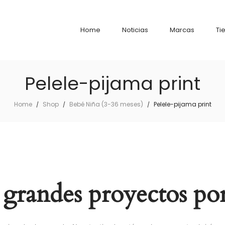
Home
Noticias
Marcas
Ti
Pelele-pijama print
Home
Shop
Bebé Niña (3-36 meses)
Pelele-pijama print
/
/
/
grandes proyectos por