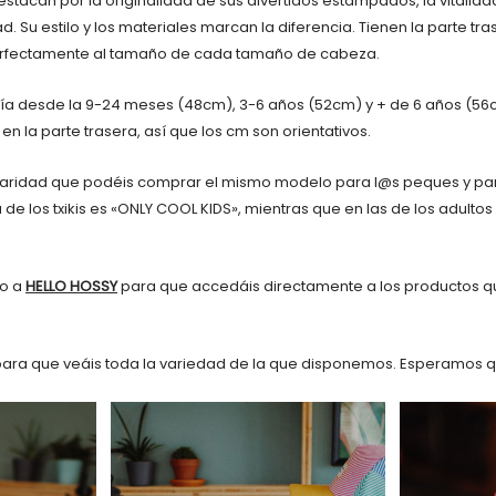
tacan por la originalidad de sus divertidos estampados, la vitalida
Su estilo y los materiales marcan la diferencia. Tienen la parte tra
perfectamente al tamaño de cada tamaño de cabeza.
varía desde la 9-24 meses (48cm), 3-6 años (52cm) y + de 6 años (56
en la parte trasera, así que los cm son orientativos.
iaridad que podéis comprar el mismo modelo para l@s peques y par
a de los txikis es «ONLY COOL KIDS», mientras que en las de los adult
to a
HELLO HOSSY
para que accedáis directamente a los productos q
ara que veáis toda la variedad de la que disponemos. Esperamos q