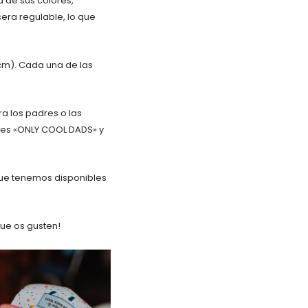
d de sus colores,
sera regulable, lo que
cm). Cada una de las
a los padres o las
os es «ONLY COOL DADS» y
ue tenemos disponibles
ue os gusten!