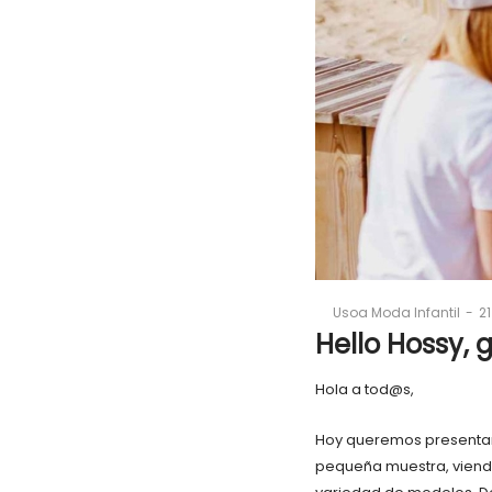
P
By
Usoa Moda Infantil
21
o
Hello Hossy, 
Hola a tod@s,
Hoy queremos presentar
pequeña muestra, viendo