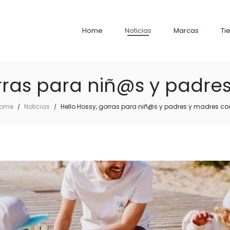
Home
Noticias
Marcas
Ti
rras para niñ@s y padre
ome
Noticias
Hello Hossy, gorras para niñ@s y padres y madres coo
/
/