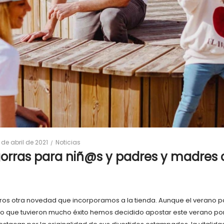
osted
Posted
 de abril de 2021
Noticias
n
in
gorras para niñ@s y padres y madres 
os otra novedad que incorporamos a la tienda. Aunque el verano p
 que tuvieron mucho éxito hemos decidido apostar este verano por