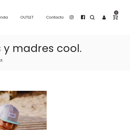
0
enda
OUTLET
Contacto
s y madres cool.
l.