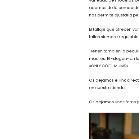
variedad de modelos. Des
ademas de la comodidad. 
nos permite ajustarla 
El tallaje que ofrecen 
tallas siempre regulable 
Tienen también la pecul
madres. El «slogan» en l
«ONLY COOL MUMS».
Os dejamos el link direc
en nuestra tienda.
Os dejamos unas fotos p